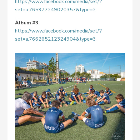
https://www.facebook.com/media/set/?
set=a.765977349020357&type=3
Álbum #3
:
https://www.facebook.com/media/set/?
set=a.766265212324904&type=3