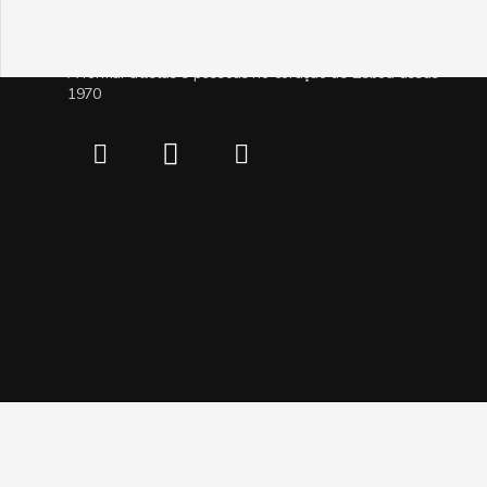
A formar atletas e pessoas no coração de Lisboa desde
1970